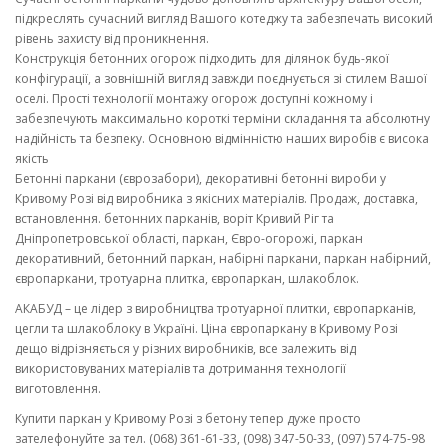
підкреслять сучасний вигляд Вашого котеджу та забезпечать високий
рівень захисту від проникнення.
Конструкція бетонних огорож підходить для ділянок будь-якої
конфігурації, а зовнішній вигляд завжди поєднується зі стилем Вашої
оселі. Прості технології монтажу огорож доступні кожному і
забезпечують максимально короткі терміни складання та абсолютну
надійність та безпеку. Основною відмінністю наших виробів є висока
якість
Бетонні паркани (єврозабори), декоративні бетонні вироби у
Кривому Розі від виробника з якісних матеріалів. Продаж, доставка,
встановлення. бетонних парканів, воріт Кривий Ріг та
Дніпропетровської області, паркан, Євро-огорожі, паркан
декоративний, бетонний паркан, набірні паркани, паркан набірний,
європаркани, тротуарна плитка, європаркан, шлакоблок.
АКАБУД – це лідер з виробництва тротуарної плитки, європарканів,
цегли та шлакоблоку в Україні. Ціна європаркану в Кривому Розі
дещо відрізняється у різних виробників, все залежить від
використовуваних матеріалів та дотримання технології
виготовлення.
Купити паркан у Кривому Розі з бетону тепер дуже просто
зателефонуйте за тел. (068) 361-61-33, (098) 347-50-33, (097) 574-75-98