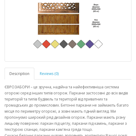
Description
Reviews (0)
ЄВРОЗАБОРИ – це зручна, надійна та найефективніша система
огорожі серед інших типів огорож. Паркани застосовні до всіх видів
територій та типів будівель та територій від приватних та
громадських до промислових. Бетонні паркани не займають багато
місця по периметру огорожі, а зовні мають гідний вигляд. Ми
пропонуємо широкий ряд дизайнів огорож. Паркани мають різну
лицьову поверхню: паркан під цеглу, паркани під камінь, паркани з
текстурою сланцю, паркани кам'яна гряда тощо.
Сучасні бетонні паркани чудово доповнять архітектуру Вашої оселі,