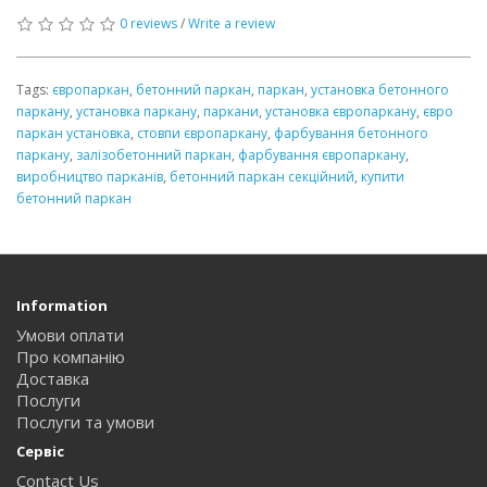
0 reviews
/
Write a review
Tags:
європаркан
,
бетонний паркан
,
паркан
,
установка бетонного
паркану
,
установка паркану
,
паркани
,
установка європаркану
,
євро
паркан установка
,
стовпи європаркану
,
фарбування бетонного
паркану
,
залізобетонний паркан
,
фарбування європаркану
,
виробництво парканів
,
бетонний паркан секційний
,
купити
бетонний паркан
Information
Умови оплати
Про компанію
Доставка
Послуги
Послуги та умови
Сервіс
Contact Us