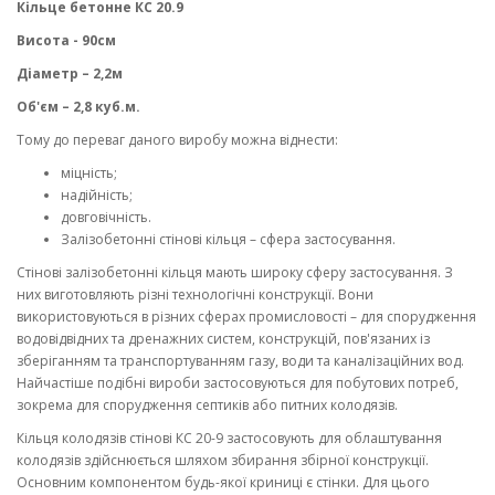
Кільце бетонне КС 20.9
Висота - 90см
Діаметр – 2,2м
Об'єм – 2,8 куб.м.
Тому до переваг даного виробу можна віднести:
міцність;
надійність;
довговічність.
Залізобетонні стінові кільця – сфера застосування.
Стінові залізобетонні кільця мають широку сферу застосування. З
них виготовляють різні технологічні конструкції. Вони
використовуються в різних сферах промисловості – для спорудження
водовідвідних та дренажних систем, конструкцій, пов'язаних із
зберіганням та транспортуванням газу, води та каналізаційних вод.
Найчастіше подібні вироби застосовуються для побутових потреб,
зокрема для спорудження септиків або питних колодязів.
Кільця колодязів стінові КС 20-9 застосовують для облаштування
колодязів здійснюється шляхом збирання збірної конструкції.
Основним компонентом будь-якої криниці є стінки. Для цього