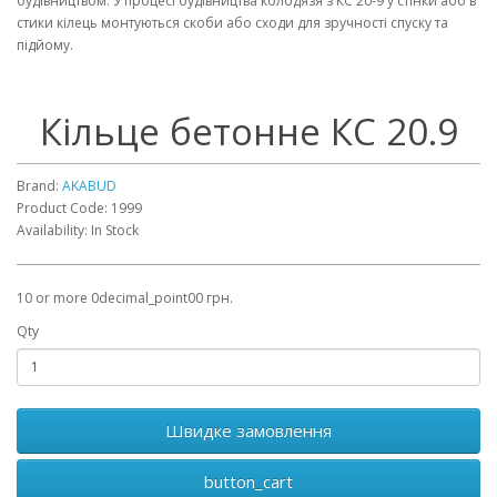
будівництвом. У процесі будівництва колодязя з КС 20-9 у стінки або в
стики кілець монтуються скоби або сходи для зручності спуску та
підйому.
Кільце бетонне КС 20.9
Brand:
AKABUD
Product Code: 1999
Availability: In Stock
10 or more 0decimal_point00 грн.
Qty
Швидке замовлення
button_cart