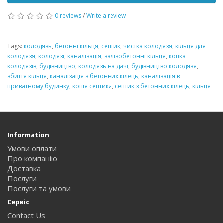
0 reviews
/
Write a review
Tags:
колодязь
,
бетонні кільця
,
септик
,
чистка колодязя
,
кільця для
колодязя
,
колодязі
,
каналізація
,
залізобетонні кільця
,
копка
колодязів
,
будівництво
,
колодязь на дачі
,
будівництво колодязя
,
збиття кільця
,
каналізація з бетонних кілець
,
каналізація в
приватному будинку
,
копія септика
,
септик з бетонних кілець
,
кільця
Information
Умови оплати
Про компанію
Доставка
Послуги
Послуги та умови
Сервіс
Contact Us