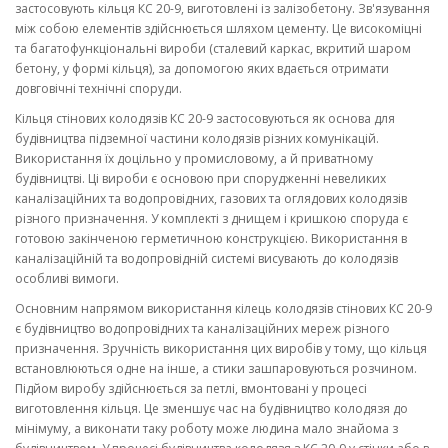
застосовують кільця КС 20-9, виготовлені із залізобетону. Зв'язування
між собою елементів здійснюється шляхом цементу. Це високоміцні
та багатофункціональні вироби (сталевий каркас, вкритий шаром
бетону, у формі кільця), за допомогою яких вдається отримати
довговічні технічні споруди.
Кільця стінових колодязів КС 20-9 застосовуються як основа для
будівництва підземної частини колодязів різних комунікацій.
Використання їх доцільно у промисловому, а й приватному
будівництві. Ці вироби є основою при спорудженні невеликих
каналізаційних та водопровідних, газових та оглядових колодязів
різного призначення. У комплекті з днищем і кришкою споруда є
готовою закінченою герметичною конструкцією. Використання в
каналізаційній та водопровідній системі висувають до колодязів
особливі вимоги.
Основним напрямом використання кілець колодязів стінових КС 20-9
є будівництво водопровідних та каналізаційних мереж різного
призначення. Зручність використання цих виробів у тому, що кільця
встановлюються одне на інше, а стики зашпаровуються розчином.
Підйом виробу здійснюється за петлі, вмонтовані у процесі
виготовлення кільця. Це зменшує час на будівництво колодязя до
мінімуму, а виконати таку роботу може людина мало знайома з