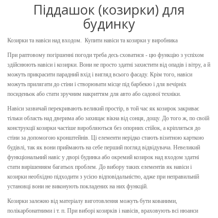
Піддашок (козирки) для
будинку
Козирки та навіси над входом. Купити навіси та козирки у виробника
При раптовому погіршенні погоди треба десь сховатися - цю функцію з успіхом
здійснюють навіси і козирки. Вони не просто здатні захистити від опадів і вітру, а й
можуть прикрасити парадний вхід і вигляд всього фасаду. Крім того, навіси
можуть прилягати до стіни і створювати місце під барбекю і для вечірніх
посиденьок або стати зручним накриттям для авто або садової техніки.
Навіси зазвичай перекривають великий простір, в той час як козирок закриває
тільки область над дверима або захищає вікна від сонця, дощу. До того ж, по своїй
конструкції козирки частіше виробляються без опорних стійок, а кріпляться до
стіни за допомогою кронштейнів. Ці елементи нерідко стають візитною карткою
будівлі, так як вони приймають на себе перший погляд відвідувача. Невеликий
функціональний навіс у дворі будинка або окремий козирок над входом здатні
стати вирішенням багатьох проблем. До вибору таких елементів як навіси і
козирки необхідно підходити з усією відповідальністю, адже при неправильній
установці вони не виконують покладених на них функцій.
Козирки залежно від матеріалу виготовлення можуть бути кованими,
полікарбонатними і т. п. При виборі козирків і навісів, враховують всі нюанси