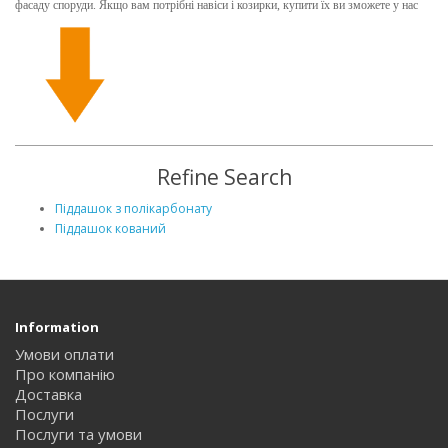
фасаду споруди. Якщо вам потрібні навіси і козирки, купити їх ви зможете у нас
Refine Search
Піддашок з полікарбонату
Піддашок кований
Information
Умови оплати
Про компанію
Доставка
Послуги
Послуги та умови