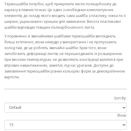
Термошайби потрібні, щоб прикріпити листи полікарбонату до
каркасу в певних точках. Це один з необхідних комплектуючих
елементів, до складу якого входить сама шайба з пластику, ніжка по її
ширині, ущільнювачі і кришки для замикання. Висота пластикової
шайби відповідає товщині полікарбонатного листа.
У порівнянні зі звичайними шайбами ​​термошайби виглядають
більш естетично, вони немудрі у використанні і не пропускають
холод там, де це роблять звичайні шайби. Крім того, вони
запобігають деформації листів, не перешкоджають їх розширенню
при високих температурах, не дозволяють конструкції валитися при
вітрових навантаженнях, заметілі, під час ураганів. Доступні до
замовлення термошайби різних кольорів і форм за демократичною
вартістю.
Sort By:
Show: