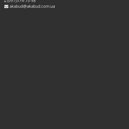
(097)574-75-98
akabud@akabud.com.ua