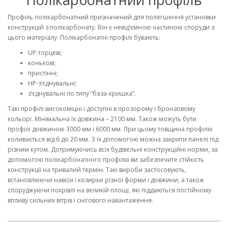
Профіль полікарбонатний призначений для полегшення установки
конструкцій з полікарбонату. Він є невід’ємною частиною споруди з
цього матеріалу. Полікарбонатні профілі бувають:
UP-торцеві;
конькові;
пристінні;
НР-з’єднувальні;
з’єднувальні по типу “база-кришка”.
Такі профілі високоміцні і доступні в прозорому і бронзовому
кольорі. Мінімальна їх довжина – 2100 мм. Також можуть бути
профілі довжиною 3000 мм і 6000 мм. При цьому товщина профілю
коливається від 6 до 20 мм. З їх допомогою можна закрити панелі під
різним кутом. Дотримуючись всіх будівельні конструкційні норми, за
допомогою полікарбонатного профілю ви забезпечите стійкість
конструкції на тривалий термін. Такі вироби застосовують,
встановлюючи навіси і козирки різної форми і довжини, а також
споруджуючи покрівлі на великій площі, які піддаються постійному
впливу сильних вітрів і снігового навантаження.