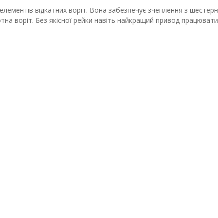
 елементів відкатних воріт. Вона забезпечує зчеплення з шесте
тна воріт. Без якісної рейки навіть найкращий привод працюват