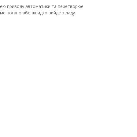
рнею приводу автоматики та перетворює
име погано або швидко вийде з ладу.