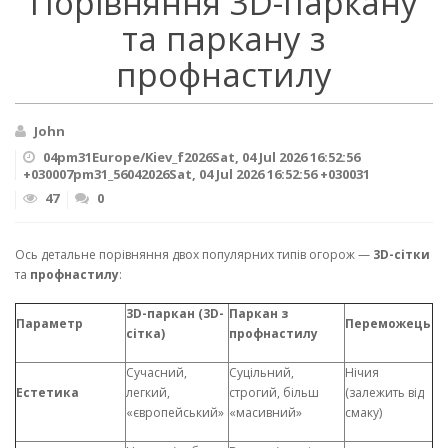
Порівняння 3D-паркану
та паркану з
профнастилу
John
04pm31Europe/Kiev_f2026Sat, 04 Jul 2026 16:52:56
+030007pm31_56042026Sat, 04 Jul 2026 16:52:56 +030031
47
0
Ось детальне порівняння двох популярних типів огорож —
3D-сітки
та
профнастилу
:
3D-паркан (3D-
Паркан з
Параметр
Переможець
сітка)
профнастилу
Сучасний,
Суцільний,
Нічия
Естетика
легкий,
строгий, більш
(залежить від
«європейський»
«масивний»
смаку)