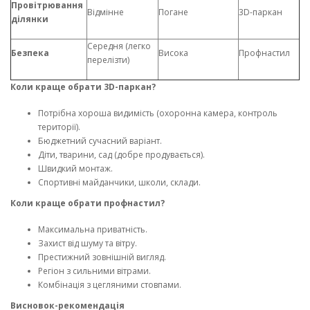
Провітрювання
Відмінне
Погане
3D-паркан
ділянки
Середня (легко
Безпека
Висока
Профнастил
перелізти)
Коли краще обрати 3D-паркан?
Потрібна хороша видимість (охоронна камера, контроль
території).
Бюджетний сучасний варіант.
Діти, тварини, сад (добре продувається).
Швидкий монтаж.
Спортивні майданчики, школи, склади.
Коли краще обрати профнастил?
Максимальна приватність.
Захист від шуму та вітру.
Престижний зовнішній вигляд.
Регіон з сильними вітрами.
Комбінація з цегляними стовпами.
Висновок-рекомендація