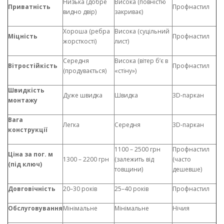
Низька (добре
Висока (повністю
Приватність
Профнастил
видно двір)
закриває)
Хороша (ребра
Висока (суцільний
Міцність
Профнастил
жорсткості)
лист)
Середня
Висока (вітер б’є в
Вітростійкість
Профнастил
(продувається)
«стіну»)
Швидкість
Дуже швидка
Швидка
3D-паркан
монтажу
Вага
Легка
Середня
3D-паркан
конструкції
1100 – 2500 грн
Профнастил
Ціна за пог. м
1300 – 2200 грн
(залежить від
(часто
(під ключ)
товщини)
дешевше)
Довговічність
20–30 років
25–40 років
Профнастил
Обслуговування
Мінімальне
Мінімальне
Нічия