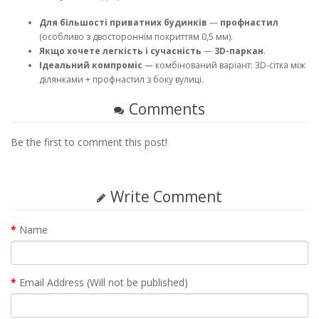
Для більшості приватних будинків
—
профнастил
(особливо з двостороннім покриттям 0,5 мм).
Якщо хочете легкість і сучасність
—
3D-паркан
.
Ідеальний компроміс
— комбінований варіант: 3D-сітка між
ділянками + профнастил з боку вулиці.
Comments
Be the first to comment this post!
Write Comment
Name
Email Address (Will not be published)