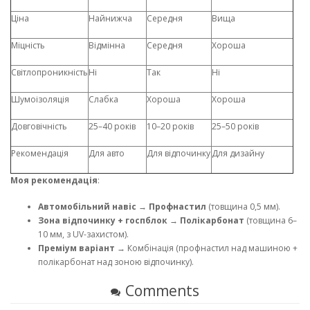
Ціна
Найнижча
Середня
Вища
Міцність
Відмінна
Середня
Хороша
Світлопроникність
Ні
Так
Ні
Шумоізоляція
Слабка
Хороша
Хороша
Довговічність
25–40 років
10–20 років
25–50 років
Рекомендація
Для авто
Для відпочинку
Для дизайну
Моя рекомендація
:
Автомобільний навіс
→
Профнастил
(товщина 0,5 мм).
Зона відпочинку + госпблок
→
Полікарбонат
(товщина 6–
10 мм, з UV-захистом).
Преміум варіант
→ Комбінація (профнастил над машиною +
полікарбонат над зоною відпочинку).
Comments