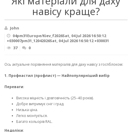
Які матеріали для даху
навісу краще?
John
04pm31Europe/Kiev_f2026Sat, 04 Jul 2026 16:50:12
+030007pm31_12042026Sat, 04 Jul 2026 16:50:12 +030031
37
0
Ось актуальне порівняння матеріалів для даху навісу з госпблоком:
1. Профнастил (профлист) — Найпопулярніший вибір
Переваги
:
Висока міцність і довговічність (25–40 років).
Добре витримує сніг і град.
Низька ціна.
Легко монтується.
Багато кольорів RAL.
Недоліки
: