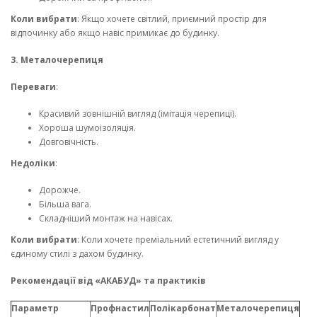
Коли вибрати
: Якщо хочете світлий, приємний простір для
відпочинку або якщо навіс примикає до будинку.
3. Металочерепиця
Переваги
:
Красивий зовнішній вигляд (імітація черепиці).
Хороша шумоізоляція.
Довговічність.
Недоліки
:
Дорожче.
Більша вага.
Складніший монтаж на навісах.
Коли вибрати
: Коли хочете преміальний естетичний вигляд у
єдиному стилі з дахом будинку.
Рекомендації від «АКАБУД» та практиків
Параметр
Профнастил
Полікарбонат
Металочерепиця