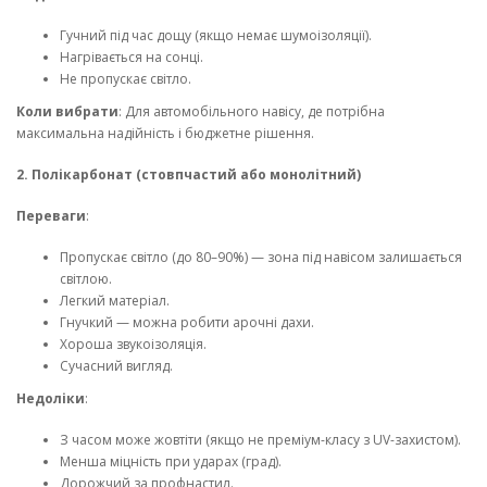
Гучний під час дощу (якщо немає шумоізоляції).
Нагрівається на сонці.
Не пропускає світло.
Коли вибрати
: Для автомобільного навісу, де потрібна
максимальна надійність і бюджетне рішення.
2. Полікарбонат (стовпчастий або монолітний)
Переваги
:
Пропускає світло (до 80–90%) — зона під навісом залишається
світлою.
Легкий матеріал.
Гнучкий — можна робити арочні дахи.
Хороша звукоізоляція.
Сучасний вигляд.
Недоліки
:
З часом може жовтіти (якщо не преміум-класу з UV-захистом).
Менша міцність при ударах (град).
Дорожчий за профнастил.