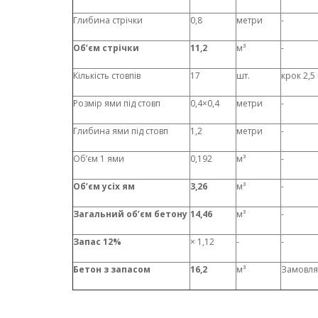
Глибина стрічки
0,8
метри
-
Об’єм стрічки
11,2
м³
-
Кількість стовпів
17
шт.
крок 2,5
Розмір ями під стовп
0,4×0,4
метри
-
Глибина ями під стовп
1,2
метри
-
Об’єм 1 ями
0,192
м³
-
Об’єм усіх ям
3,26
м³
-
Загальний об’єм бетону
14,46
м³
-
Запас 12%
× 1,12
-
-
Бетон з запасом
16,2
м³
Замовля