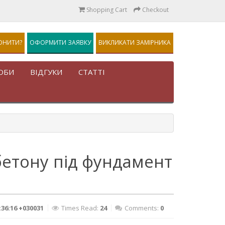
Shopping Cart
Checkout
ОНИТИ?
ОФОРМИТИ ЗАЯВКУ
ВИКЛИКАТИ ЗАМІРНИКА
ОБИ
ВІДГУКИ
СТАТТІ
бетону під фундамент
:36:16 +030031
Times Read:
24
Comments:
0