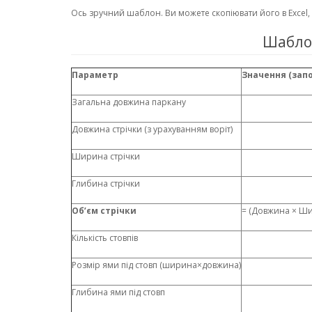
Ось зручний шаблон. Ви можете скопіювати його в Excel,
Шаблон
Параметр
Значення (запо
Загальна довжина паркану
Довжина стрічки (з урахуванням воріт)
Ширина стрічки
Глибина стрічки
Об’єм стрічки
= (Довжина × Ши
Кількість стовпів
Розмір ями під стовп (ширина×довжина)
Глибина ями під стовп