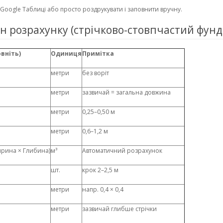
 Google Таблиці або просто роздрукувати і заповнити вручну.
 розрахунку (стрічково-стовпчастий фун
вніть)
Одиниця
Примітка
метри
без воріт
метри
зазвичай = загальна довжина
метри
0,25–0,50 м
метри
0,6–1,2 м
рина × Глибина)
м³
Автоматичний розрахунок
шт.
крок 2–2,5 м
метри
напр. 0,4 × 0,4
метри
зазвичай глибше стрічки