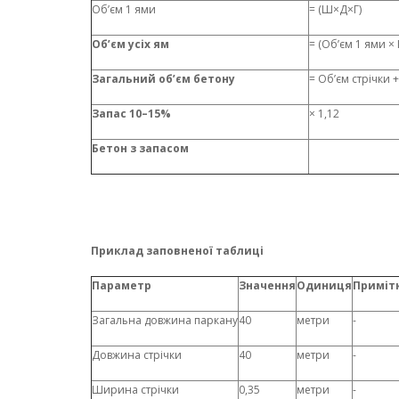
Об’єм 1 ями
= (Ш×Д×Г)
Об’єм усіх ям
= (Об’єм 1 ями × 
Загальний об’єм бетону
= Об’єм стрічки 
Запас 10–15%
× 1,12
Бетон з запасом
Приклад заповненої таблиці
Параметр
Значення
Одиниця
Приміт
Загальна довжина паркану
40
метри
-
Довжина стрічки
40
метри
-
Ширина стрічки
0,35
метри
-