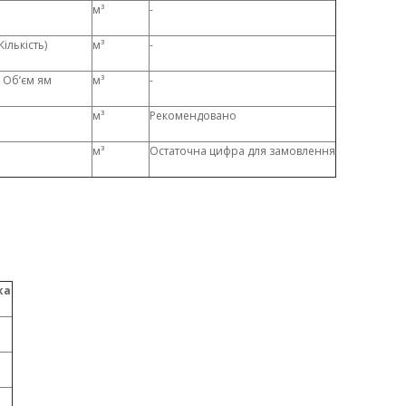
м³
-
Кількість)
м³
-
+ Об’єм ям
м³
-
м³
Рекомендовано
м³
Остаточна цифра для замовлення
ка