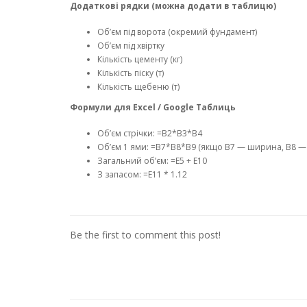
Додаткові рядки (можна додати в таблицю)
Об’єм під ворота (окремий фундамент)
Об’єм під хвіртку
Кількість цементу (кг)
Кількість піску (т)
Кількість щебеню (т)
Формули для Excel / Google Таблиць
Об’єм стрічки: =B2*B3*B4
Об’єм 1 ями: =B7*B8*B9 (якщо B7 — ширина, B8 —
Загальний об’єм: =E5 + E10
З запасом: =E11 * 1.12
Be the first to comment this post!