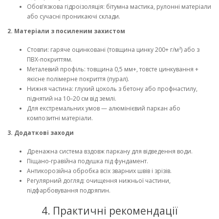
Обов’язкова гідроізоляція: бітумна мастика, рулонні матеріали
або сучасні проникаючі склади.
2. Матеріали з посиленим захистом
Стовпи: гаряче оцинковані (товщина цинку 200+ г/м²) або з
ПВХ-покриттям.
Металевий профіль: товщина 0,5 мм+, товсте цинкування +
якісне полімерне покриття (пурал).
Нижня частина: глухий цоколь з бетону або профнастилу,
піднятий на 10–20 см від землі.
Для екстремальних умов — алюмінієвий паркан або
композитні матеріали.
3. Додаткові заходи
Дренажна система вздовж паркану для відведення води.
Піщано-гравійна подушка під фундамент.
Антикорозійна обробка всіх зварних швів і зрізів.
Регулярний догляд: очищення нижньої частини,
підфарбовування подряпин.
4. Практичні рекомендації