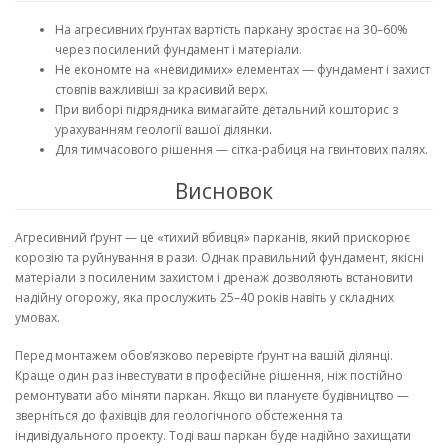
На агресивних ґрунтах вартість паркану зростає на 30–60%
через посилений фундамент і матеріали.
Не економте на «невидимих» елементах — фундамент і захист
стовпів важливіші за красивий верх.
При виборі підрядника вимагайте детальний кошторис з
урахуванням геології вашої ділянки.
Для тимчасового рішення — сітка-рабиця на гвинтових палях.
Висновок
Агресивний ґрунт — це «тихий вбивця» парканів, який прискорює
корозію та руйнування в рази. Однак правильний фундамент, якісні
матеріали з посиленим захистом і дренаж дозволяють встановити
надійну огорожу, яка прослужить 25–40 років навіть у складних
умовах.
Перед монтажем обов’язково перевірте ґрунт на вашій ділянці.
Краще один раз інвестувати в професійне рішення, ніж постійно
ремонтувати або міняти паркан. Якщо ви плануєте будівництво —
зверніться до фахівців для геологічного обстеження та
індивідуального проекту. Тоді ваш паркан буде надійно захищати