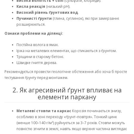
Висока вологість + солі
(сульфати, хлориди).
Кисла реакція
(низький pH).
Високий рівень ґрунтових вод
.
Пучинисті ґрунти
(глина, суглинок), які при замерзанні
розширюються.
Ознаки проблеми на ділянці:
Постійна волога в ямах.
Іржа на металевих елементах, що стикаються з ґрунтом.
Тріщини в старому бетоні.
Швидке гниття дерева.
Рекомендується провести геологічне обстеження або хоча б просте
тестування ґрунту перед монтажем.
2. Як агресивний ґрунт впливає на
елементи паркану
Металеві стовпи та каркас
Корозія починається знизу,
особливо в зоні переходу «ґрунт–повітря». Тонкий цинк
(менше 100–140 г/м²) руйнується за 3–7 років. Стовпи можуть
повністю згнити в землі, навіть якщо верхня частина виглядає