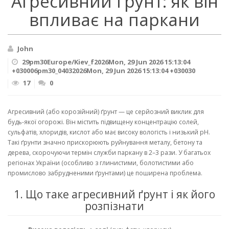
Агресивний ґрунт: як він
впливає на паркани
John
29pm30Europe/Kiev_f2026Mon, 29 Jun 2026 15:13:04
+030006pm30_04032026Mon, 29 Jun 2026 15:13:04 +030030
17
0
Агресивний (або корозійний) ґрунт — це серйозний виклик для
будь-якої огорожі. Він містить підвищену концентрацію солей,
сульфатів, хлоридів, кислот або має високу вологість і низький pH.
Такі ґрунти значно прискорюють руйнування металу, бетону та
дерева, скорочуючи термін служби паркану в 2–3 рази. У багатьох
регіонах України (особливо з глинистими, болотистими або
промислово забрудненими ґрунтами) це поширена проблема.
1. Що таке агресивний ґрунт і як його
розпізнати