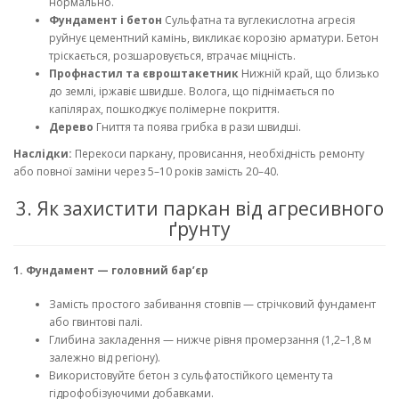
нормально.
Фундамент і бетон
Сульфатна та вуглекислотна агресія
руйнує цементний камінь, викликає корозію арматури. Бетон
тріскається, розшаровується, втрачає міцність.
Профнастил та євроштакетник
Нижній край, що близько
до землі, іржавіє швидше. Волога, що піднімається по
капілярах, пошкоджує полімерне покриття.
Дерево
Гниття та поява грибка в рази швидші.
Наслідки:
Перекоси паркану, провисання, необхідність ремонту
або повної заміни через 5–10 років замість 20–40.
3. Як захистити паркан від агресивного
ґрунту
1. Фундамент — головний бар’єр
Замість простого забивання стовпів — стрічковий фундамент
або гвинтові палі.
Глибина закладення — нижче рівня промерзання (1,2–1,8 м
залежно від регіону).
Використовуйте бетон з сульфатостійкого цементу та
гідрофобізуючими добавками.