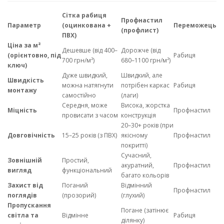
Сітка рабиця
Профнастил
Параметр
(оцинкована +
Переможець
(профлист)
ПВХ)
Ціна за м²
Дешевше (від 400–
Дорожче (від
(орієнтовно, під
Рабиця
700 грн/м²)
680–1100 грн/м²)
ключ)
Дуже швидкий,
Швидкий, але
Швидкість
можна натягнути
потрібен каркас
Рабиця
монтажу
самостійно
(лаги)
Середня, може
Висока, жорстка
Міцність
Профнастил
провисати з часом
конструкція
20–30+ років (при
Довговічність
15–25 років (з ПВХ)
якісному
Профнастил
покритті)
Сучасний,
Зовнішній
Простий,
акуратний,
Профнастил
вигляд
функціональний
багато кольорів
Захист від
Поганий
Відмінний
Профнастил
поглядів
(прозорий)
(глухий)
Пропускання
Погане (затінює
світла та
Відмінне
Рабиця
ділянку)