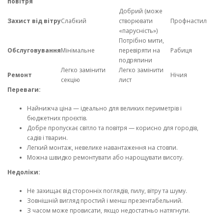
повітря
Добрий (може
Захист від вітру
Слабкий
створювати
Профнастил
«парусність»)
Потрібно мити,
Обслуговування
Мінімальне
перевіряти на
Рабиця
подряпини
Легко замінити
Легко замінити
Ремонт
Нічия
секцію
лист
Переваги:
Найнижча ціна — ідеально для великих периметрів і
бюджетних проєктів.
Добре пропускає світло та повітря — корисно для городів,
садів і тварин.
Легкий монтаж, невелике навантаження на стовпи.
Можна швидко ремонтувати або нарощувати висоту.
Недоліки:
Не захищає від сторонніх поглядів, пилу, вітру та шуму.
Зовнішній вигляд простий і менш презентабельний.
З часом може провисати, якщо недостатньо натягнути.