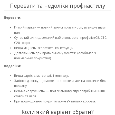
Переваги та недоліки профнастилу
Переваги:
Глухий паркан — повний захист приватності, зменшує шум і
пил.
Сучасний вигляд, великий вибір кольорів і профілів (С8, С10,
С20 тощо).
Вища міцність і жорсткість конструкції.
Довговічність при правильному монтажі (особливо з
полімерним покриттям).
Недоліки:
Вища вартість матеріалів і монтажу.
Затінює ділянку, що може погано впливати на рослини біля
паркану.
Велика «парусність» — при сильному вітрі потрібні міцніші
стовпи та лаги.
При пошкодженні покриття може з’являтися корозія.
Коли який варіант обрати?