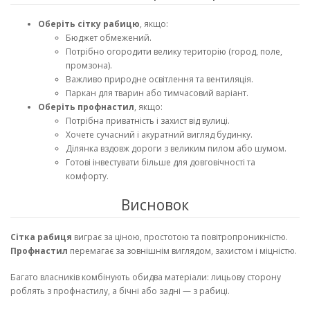
Оберіть сітку рабицю
, якщо:
Бюджет обмежений.
Потрібно огородити велику територію (город, поле,
промзона).
Важливо природне освітлення та вентиляція.
Паркан для тварин або тимчасовий варіант.
Оберіть профнастил
, якщо:
Потрібна приватність і захист від вулиці.
Хочете сучасний і акуратний вигляд будинку.
Ділянка вздовж дороги з великим пилом або шумом.
Готові інвестувати більше для довговічності та
комфорту.
Висновок
Сітка рабиця
виграє за ціною, простотою та повітропроникністю.
Профнастил
перемагає за зовнішнім виглядом, захистом і міцністю.
Багато власників комбінують обидва матеріали: лицьову сторону
роблять з профнастилу, а бічні або задні — з рабиці.