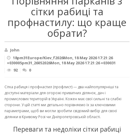
Порівняння парканів з
сітки рабиці та
профнастилу: що краще
обрати?
John
18pm31Europe/Kiev_f2026Mon, 18 May 2026 17:21:26
+030005pm31_26052026Mon, 18 May 2026 17:21:26 +030031
92
0
Сітка рабиця і профнастил (профлист) — два найпопулярніші та
доступні матеріали для огорожі приватних ділянок, дач і
промислових територій в Україні. Кожен має свої сильні та слабкі
сторони. У цій статті ми детально порівняємо їх за ключовими
параметрами, щоб ви могли зробити свідомий вибір для своєї
ділянки в Кривому Розі чи Дніпропетровській області.
Переваги та недоліки сітки рабиці