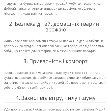
інструменти, будівельні матеріали, урожай, меблі для відпочинку.
Добрий паркан значно зменшує ризик крадіжок, особливо в
міжсезоння, коли ділянка порожня.
2. Безпека дітей, домашніх тварин і
врожаю
Якщо у вас є діти або домашні тварини, паркан не дає їм вибігти на
дорогу чи до сусідів. Водночас він захищає город і сад від бродячих
собак, кіз, корів та диких тварин, які можуть знищити посадки.
3. Приватність і комфорт
Високий паркан (1,8–2 м) закриває ділянку від сторонніх поглядів
сусідів і перехожих. Це особливо важливо, якщо ви любите засмагати,
відпочивати в альтанці, приймати гостей або просто хочете відчувати
себе спокійно на своїй території.
4. Захист від вітру, пилу і шуму
У Дніпропетровській області часто дмуть сильні степові вітри. Глухий