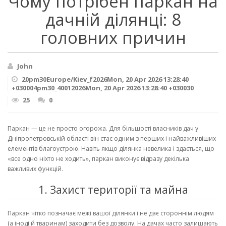
Чому потрібен паркан на
дачній ділянці: 8
головних причин
John
20pm30Europe/Kiev_f2026Mon, 20 Apr 2026 13:28:40
+030004pm30_40012026Mon, 20 Apr 2026 13:28:40 +030030
25
0
Паркан — це не просто огорожа. Для більшості власників дач у
Дніпропетровській області він стає одним з перших і найважливіших
елементів благоустрою. Навіть якщо ділянка невелика і здається, що
«все одно ніхто не ходить», паркан виконує відразу декілька
важливих функцій.
1. Захист території та майна
Паркан чітко позначає межі вашої ділянки і не дає стороннім людям
(а іноді й тваринам) заходити без дозволу. На дачах часто залишають