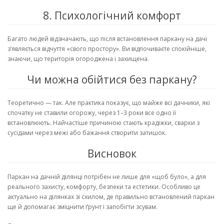
8. Психологічний комфорт
Багато людей відзначають, що після встановлення паркану на дачі
з’являється відчуття «свого простору». Ви відпочиваєте спокійніше,
знаючи, що територія огороджена і захищена.
Чи можна обійтися без паркану?
Теоретично — так. Але практика показує, що майже всі дачники, які
спочатку не ставили огорожу, через 1–3 роки все одно її
встановлюють. Найчастіше причиною стають крадіжки, сварки з
сусідами через межі або бажання створити затишок.
Висновок
Паркан на дачній ділянці потрібен не лише для «щоб було», а для
реального захисту, комфорту, безпеки та естетики. Особливо це
актуально на ділянках зі схилом, де правильно встановлений паркан
ще й допомагає зміцнити ґрунт і запобігти зсувам.