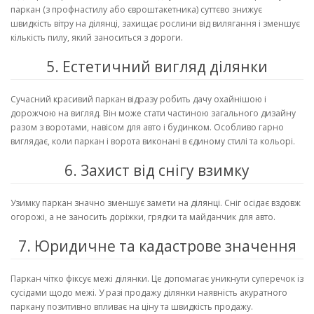
паркан (з профнастилу або євроштакетника) суттєво знижує
швидкість вітру на ділянці, захищає рослини від вилягання і зменшує
кількість пилу, який заноситься з дороги.
5. Естетичний вигляд ділянки
Сучасний красивий паркан відразу робить дачу охайнішою і
дорожчою на вигляд. Він може стати частиною загального дизайну
разом з воротами, навісом для авто і будинком. Особливо гарно
виглядає, коли паркан і ворота виконані в єдиному стилі та кольорі.
6. Захист від снігу взимку
Узимку паркан значно зменшує замети на ділянці. Сніг осідає вздовж
огорожі, а не заносить доріжки, грядки та майданчик для авто.
7. Юридичне та кадастрове значення
Паркан чітко фіксує межі ділянки. Це допомагає уникнути суперечок із
сусідами щодо межі. У разі продажу ділянки наявність акуратного
паркану позитивно впливає на ціну та швидкість продажу.