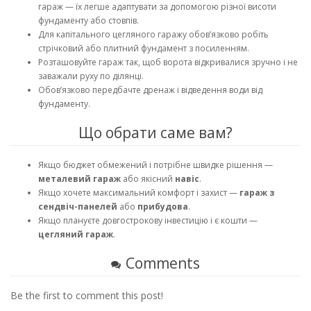
гараж — їх легше адаптувати за допомогою різної висоти
фундаменту або стовпів.
Для капітального цегляного гаражу обов’язково робіть
стрічковий або плитний фундамент з посиленням.
Розташовуйте гараж так, щоб ворота відкривалися зручно і не
заважали руху по ділянці.
Обов’язково передбачте дренаж і відведення води від
фундаменту.
Що обрати саме вам?
Якщо бюджет обмежений і потрібне швидке рішення —
металевий гараж
або якісний
навіс
.
Якщо хочете максимальний комфорт і захист —
гараж з
сендвіч-панелей
або
прибудова
.
Якщо плануєте довгострокову інвестицію і є кошти —
цегляний гараж
.
Comments
Be the first to comment this post!