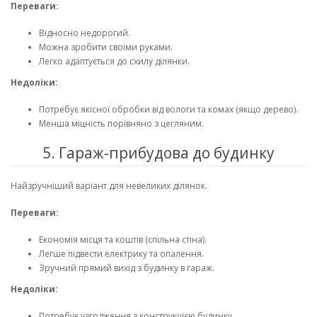
Переваги:
Відносно недорогий.
Можна зробити своїми руками.
Легко адаптується до схилу ділянки.
Недоліки:
Потребує якісної обробки від вологи та комах (якщо дерево).
Менша міцність порівняно з цегляним.
5. Гараж-прибудова до будинку
Найзручніший варіант для невеликих ділянок.
Переваги:
Економія місця та коштів (спільна стіна).
Легше підвести електрику та опалення.
Зручний прямий вихід з будинку в гараж.
Недоліки:
Потребує узгодження з конструкцією будинку.