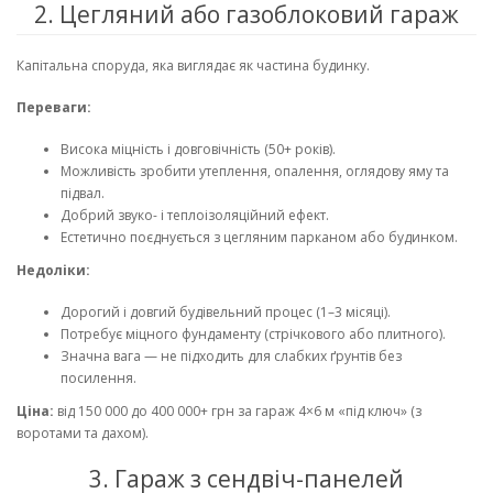
2. Цегляний або газоблоковий гараж
Капітальна споруда, яка виглядає як частина будинку.
Переваги:
Висока міцність і довговічність (50+ років).
Можливість зробити утеплення, опалення, оглядову яму та
підвал.
Добрий звуко- і теплоізоляційний ефект.
Естетично поєднується з цегляним парканом або будинком.
Недоліки:
Дорогий і довгий будівельний процес (1–3 місяці).
Потребує міцного фундаменту (стрічкового або плитного).
Значна вага — не підходить для слабких ґрунтів без
посилення.
Ціна:
від 150 000 до 400 000+ грн за гараж 4×6 м «під ключ» (з
воротами та дахом).
3. Гараж з сендвіч-панелей