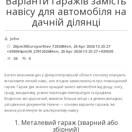
Варіанти гаражів замість
навісу для автомобіля на
дачній ділянці
John
20pm30Europe/Kiev_f2026Mon, 20 Apr 2026 13:25:27
+030004pm30_27012026Mon, 20 Apr 2026 13:25:27 +030030
26
0
Багато власників дач у Дніпропетровській області спочатку планують
встановити легкий навіс, але згодом замислюються про повноцінний
гараж. Гараж дає значно кращий захист автомобіля від дощу, снігу,
граду, вандалізму, різких перепадів температури та крадіжки.
Водночас він дорожчий, вимагає більше місця і, в деяких випадках,
узгодження документів. Нижче — основні варіанти гаражів, які
можна розглянути як альтернативу навісу.
1. Металевий гараж (зварний або
збірний)