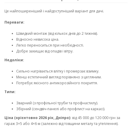
Це найпоширеніший і найдоступніший варіант для дачі.
Переваги:
Швидкий монтаж (від кількох днів до 2 тижнів).
Відносно невисока ціна.
Легко переноситься при необхідності.
Добре захищає від опадів і вітру.
Недоліки:
Сильно нагрівається влітку і промерзає взимку.
Менш естетичний вигляд порівняно з цегляним.
Потребує якісного антикорозійного покриття.
Типи:
Зварний (з профільної труби та профнастилу).
Збірний (сендвіч-панелі або профлист на каркасі).
Ціна (орієнтовно 2026 рік, Дніпро):
від 45 000 до 120 000 грн за
гараж 3×5 або 4×6 м (залежно від товщини металу та утеплення).