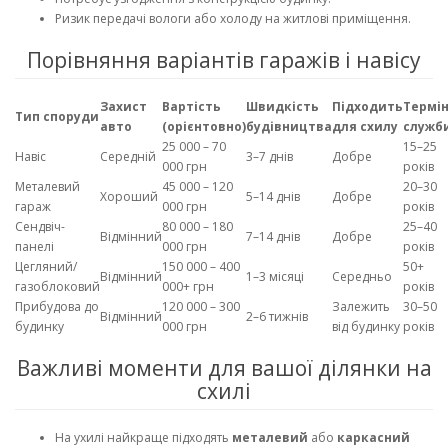
Ризик передачі вологи або холоду на житлові приміщення.
Порівняння варіантів гаражів і навісу
Захист
Вартість
Швидкість
Підходить
Термі
Тип споруди
авто
(орієнтовно)
будівництва
для схилу
служб
25 000 – 70
15–25
Навіс
Середній
3–7 днів
Добре
000 грн
років
Металевий
45 000 – 120
20–30
Хороший
5–14 днів
Добре
гараж
000 грн
років
Сендвіч-
80 000 – 180
25–40
Відмінний
7–14 днів
Добре
панелі
000 грн
років
Цегляний/
150 000 – 400
50+
Відмінний
1–3 місяці
Середньо
газоблоковий
000+ грн
років
Прибудова до
120 000 – 300
Залежить
30–50
Відмінний
2–6 тижнів
будинку
000 грн
від будинку
років
Важливі моменти для вашої ділянки на
схилі
На ухилі найкраще підходять
металевий
або
каркасний